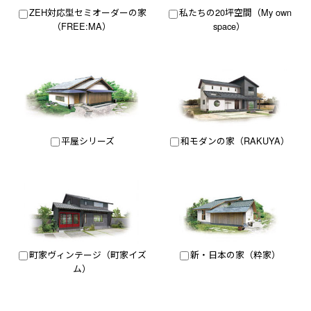
ZEH対応型セミオーダーの家
私たちの20坪空間（My own
（FREE:MA）
space）
平屋シリーズ
和モダンの家（RAKUYA）
町家ヴィンテージ（町家イズ
新・日本の家（粋家）
ム）