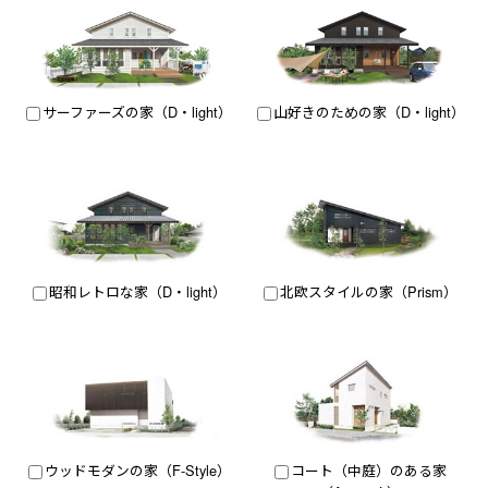
サーファーズの家（D・light）
山好きのための家（D・light）
昭和レトロな家（D・light）
北欧スタイルの家（Prism）
ウッドモダンの家（F-Style）
コート（中庭）のある家