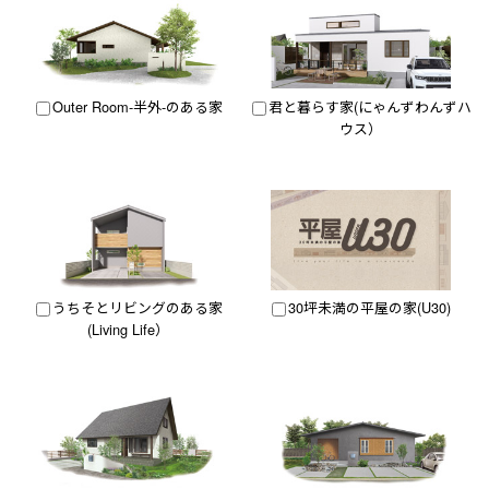
Outer Room-半外-のある家
君と暮らす家(にゃんずわんずハ
ウス）
うちそとリビングのある家
30坪未満の平屋の家(U30)
(Living Life）