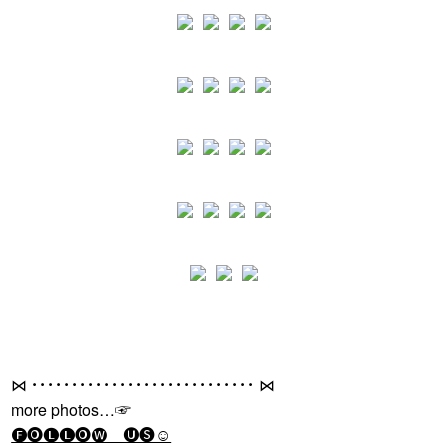
⋈ ････････････････････････････ ⋈
more photos…☞
🅕🅞🅛🅛🅞🅦 🅤🅢☺