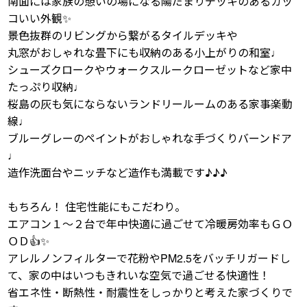
南面には家族の憩いの場になる陽だまりデッキのあるカッ
コいい外観✨
景色抜群のリビングから繋がるタイルデッキや
丸窓がおしゃれな畳下にも収納のある小上がりの和室♩
シューズクロークやウォークスルークローゼットなど家中
たっぷり収納♩
桜島の灰も気にならないランドリールームのある家事楽動
線♩
ブルーグレーのペイントがおしゃれな手づくりバーンドア
♩
造作洗面台やニッチなど造作も満載です♪♪♪
もちろん！ 住宅性能にもこだわり。
エアコン１～２台で年中快適に過ごせて冷暖房効率もＧＯ
ＯＤ👍✨
アレルノンフィルターで花粉やPM2.5をバッチリガードし
て、家の中はいつもきれいな空気で過ごせる快適性！
省エネ性・断熱性・耐震性をしっかりと考えた家づくりで