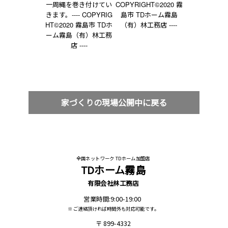
一周縄を巻き付けてい
COPYRIGHT©2020 霧
きます。---- COPYRIG
島市 TDホーム霧島
HT©2020 霧島市 TDホ
（有）林工務店 ----
ーム霧島（有）林工務
店 ----
家づくりの現場公開中に戻る
全国ネットワーク TDホーム加盟店
TDホーム霧島
有限会社林工務店
営業時間:9:00-19:00
※ ご連絡頂ければ時間外も対応可能です。
899-4332