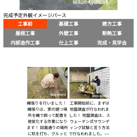
完成予定外観イメージパース
工事前
基礎工事
建方工事
屋根工事
外壁工事
断熱工事
内部造作工事
仕上工事
完成・見学会
縄張りを行いました！ 
工事開始前に、まずは
縄張りは、家の建つ場
地盤調査が行なわれま
所を縄で囲って配置を
した！ 地盤調査は、ス
視覚化する作業になり
ウェーデン式サウンデ
ます！ 図面通りの場所
ィング試験と言う方法
に杭を打ち、グルッと
で行なわれました。---- 