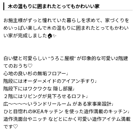
木の温もりに囲まれたとってもかわいい家
お施主様がずっと憧れていた暮らしを求めて、家づくりを
めいっぱい楽しんで木の温もりに囲まれたとってもかわい
い家が完成しました🏠✨
白い壁と可愛らしい “うろこ屋根” が印象的な可愛い2階建
てのおうち♡
心地の良い杉の無垢フロアー♩
階段にはオーダーメイドのアイアン手すり♩
階段下にはワクワクな 隠し部屋♩
２階にはリビングが見下ろせるロフト♩
広～～～～いランドリールーム がある家事楽設計♩
ひと目惚れのIKEAキッチン を使った造作満載のキッチン♩
造作洗面台やニッチ などとにかく可愛い造作アイテム満載
です♡