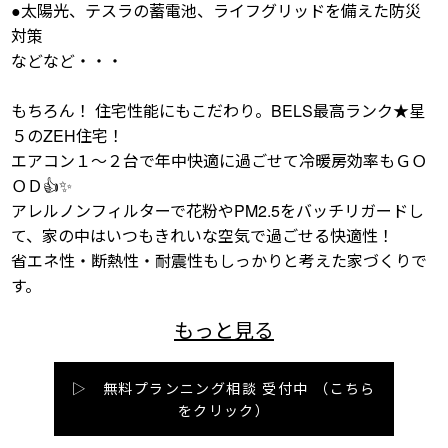
●太陽光、テスラの蓄電池、ライフグリッドを備えた防災
対策
などなど・・・
もちろん！ 住宅性能にもこだわり。BELS最高ランク★星
５のZEH住宅！
エアコン１～２台で年中快適に過ごせて冷暖房効率もＧＯ
ＯＤ👍✨
アレルノンフィルターで花粉やPM2.5をバッチリガードし
て、家の中はいつもきれいな空気で過ごせる快適性！
省エネ性・断熱性・耐震性もしっかりと考えた家づくりで
す。
▷ 無料プランニング相談 受付中
（こちら
をクリック）