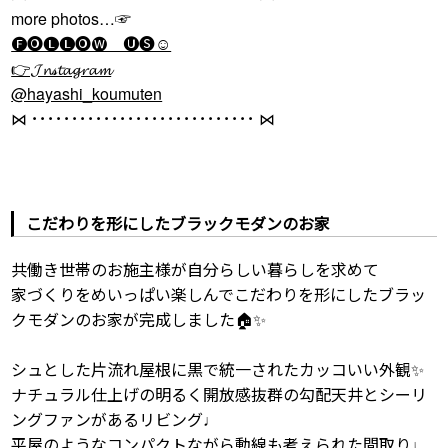
more photos…☞
🅕🅞🅛🅛🅞🅦 🅤🅢☺
👉𝓙𝓷𝓈𝓽𝓪𝓰𝓻𝓪𝓶
@hayashi_koumuten
⋈ ････････････････････････････ ⋈
こだわりを形にしたブラックモダンのお家
共働き世帯のお施主様が自分らしい暮らしを求めて
家づくりをめいっぱい楽しんでこだわりを形にしたブラッ
クモダンのお家が完成しました🏠✨
シュとした片流れ屋根に黒で統一されたカッコいい外観✨
ナチュラル仕上げの明るく開放感抜群の勾配天井とシーリ
ングファンがあるリビング♩
平屋のようなコンパクトながら動線も考えられた間取り♩