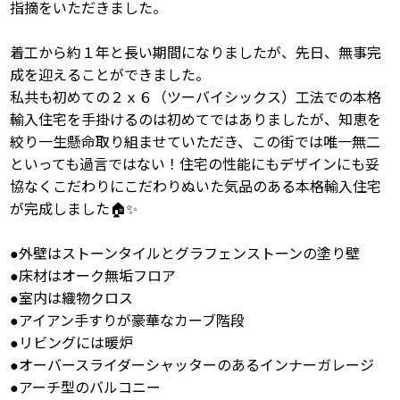
指摘をいただきました。
着工から約１年と長い期間になりましたが、先日、無事完
成を迎えることができました。
私共も初めての２ｘ６（ツーバイシックス）工法での本格
輸入住宅を手掛けるのは初めてではありましたが、知恵を
絞り一生懸命取り組ませていただき、この街では唯一無二
といっても過言ではない！住宅の性能にもデザインにも妥
協なくこだわりにこだわりぬいた気品のある本格輸入住宅
が完成しました🏠✨
●外壁はストーンタイルとグラフェンストーンの塗り壁
●床材はオーク無垢フロア
●室内は織物クロス
●アイアン手すりが豪華なカーブ階段
●リビングには暖炉
●オーバースライダーシャッターのあるインナーガレージ
●アーチ型のバルコニー