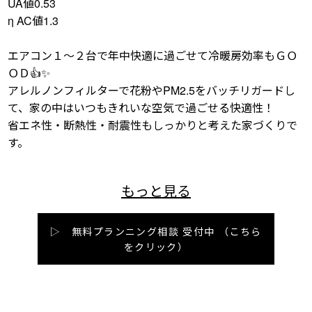
UA値0.53
η AC値1.3
エアコン１～２台で年中快適に過ごせて冷暖房効率もＧＯ
ＯＤ👍✨
アレルノンフィルターで花粉やPM2.5をバッチリガードし
て、家の中はいつもきれいな空気で過ごせる快適性！
省エネ性・断熱性・耐震性もしっかりと考えた家づくりで
す。
▷ 無料プランニング相談 受付中
（こちら
をクリック）