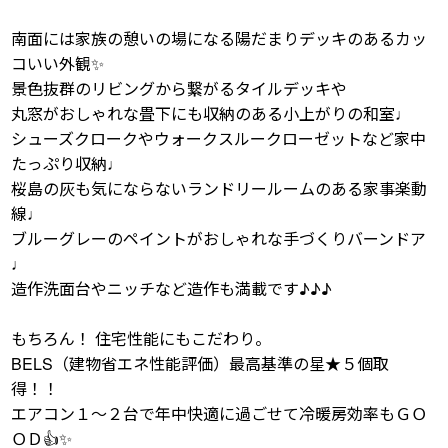
南面には家族の憩いの場になる陽だまりデッキのあるカッ
コいい外観✨
景色抜群のリビングから繋がるタイルデッキや
丸窓がおしゃれな畳下にも収納のある小上がりの和室♩
シューズクロークやウォークスルークローゼットなど家中
たっぷり収納♩
桜島の灰も気にならないランドリールームのある家事楽動
線♩
ブルーグレーのペイントがおしゃれな手づくりバーンドア
♩
造作洗面台やニッチなど造作も満載です♪♪♪
もちろん！ 住宅性能にもこだわり。
BELS（建物省エネ性能評価）最高基準の星★５個取
得！！
エアコン１～２台で年中快適に過ごせて冷暖房効率もＧＯ
ＯＤ👍✨