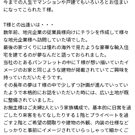
今までの人生でマンションや戸建てもいろいろとお住まい
になってこられたＴ様。
T様との出逢いは・・・
数年前、地元企業の従業員様向けにチラシを作成して様々
な地元企業様へ訪問していた頃でした。
最後の家づくりには憧れの海外で見たような豪華な輸入住
宅を建てるのが夢なんだと語っておられました。
当社のとあるパンフレットの中にＴ様が想い描いていたイ
メージのお家と同じような建物が掲載されていてご興味を
持っていただいたそうです。
その長年の夢はＴ様の中で少しずつ計画が進んでいってい
たようで本格的にお話をいただいた時には、広い土地が既
に整備されていました。
お施主様はご夫婦2人という家族構成で、基本的に日常を過
ごしたり来客をもてなしたりする１階とプライベートを過
ごす２階とご希望の間取りや建物の外観、内装の仕様など
しっかりと事前にイメージされていらっしゃって細かくご