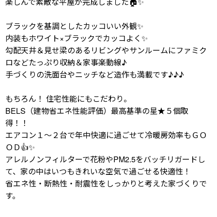
楽しんで素敵な平屋が完成しました🏠✨
ブラックを基調としたカッコいい外観✨
内装もホワイト×ブラックでカッコよく✨
勾配天井＆見せ梁のあるリビングやサンルームにファミク
ロなどたっぷり収納＆家事楽動線♪
手づくりの洗面台やニッチなど造作も満載です♪♪♪
もちろん！ 住宅性能にもこだわり。
BELS（建物省エネ性能評価）最高基準の星★５個取
得！！
エアコン１～２台で年中快適に過ごせて冷暖房効率もＧＯ
ＯＤ👍✨
アレルノンフィルターで花粉やPM2.5をバッチリガードし
て、家の中はいつもきれいな空気で過ごせる快適性！
省エネ性・断熱性・耐震性をしっかりと考えた家づくりで
す。