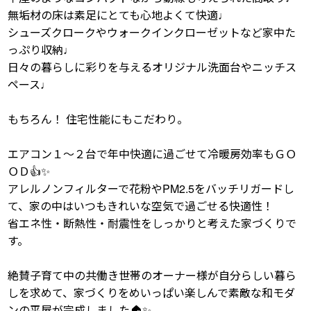
無垢材の床は素足にとても心地よくて快適♩
シューズクロークやウォークインクローゼットなど家中た
っぷり収納♩
日々の暮らしに彩りを与えるオリジナル洗面台やニッチス
ペース♩
もちろん！ 住宅性能にもこだわり。
エアコン１～２台で年中快適に過ごせて冷暖房効率もＧＯ
ＯＤ👍✨
アレルノンフィルターで花粉やPM2.5をバッチリガードし
て、家の中はいつもきれいな空気で過ごせる快適性！
省エネ性・断熱性・耐震性をしっかりと考えた家づくりで
す。
絶賛子育て中の共働き世帯のオーナー様が自分らしい暮ら
しを求めて、家づくりをめいっぱい楽しんで素敵な和モダ
ンの平屋が完成しました🏠✨